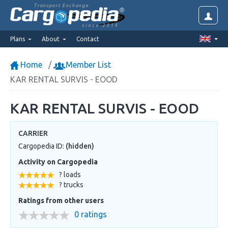
Transport Exchange
since 2014
Plans
About
Contact
Home
Member List
KAR RENTAL SURVIS - EOOD
KAR RENTAL SURVIS - EOOD
CARRIER
Cargopedia ID:
(hidden)
Activity on Cargopedia
? loads
? trucks
Ratings from other users
0 ratings