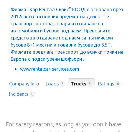
Фирма "Кар Рентал Сърис" ЕООД е основана през
2012г. като основния предмет на дейност е
транспорт на хора,товари и отдаване на
автомобили и бусове под наем. Превозните
средств за отдаване под наем са пътнически
бусове 8+1 местни и товарни бусове до 3.5Т.
Фирмата предлага транспорт до всички точки на
Европа с подсигурени шофьори .
www.rentalcar-services.com
Company Info
Loads
Trucks
Ratings
?
?
0
Incidents
0
For safety reasons, as long as you don't have