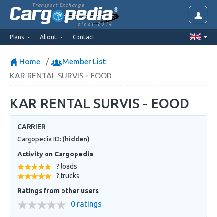
Transport Exchange
since 2014
Plans
About
Contact
Home
Member List
KAR RENTAL SURVIS - EOOD
KAR RENTAL SURVIS - EOOD
CARRIER
Cargopedia ID:
(hidden)
Activity on Cargopedia
? loads
? trucks
Ratings from other users
0 ratings