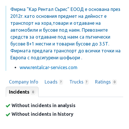
Фирма "Кар Рентал Сърис" ЕООД е основана през
2012г. като основния предмет на дейност е
транспорт на хора,товари и отдаване на
автомобили и бусове под наем. Превозните
средств за отдаване под наем са пътнически
бусове 8+1 местни и товарни бусове до 3.5Т.
Фирмата предлага транспорт до всички точки на
Европа с подсигурени шофьори .
www.rentalcar-services.com
Company Info
Loads
Trucks
Ratings
?
?
0
Incidents
0
Without incidents in analysis
Without incidents in history