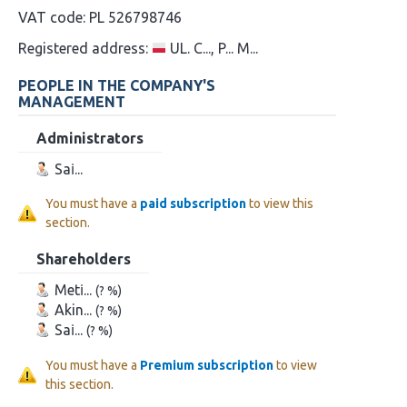
VAT code:
PL 526798746
Registered address:
UL. C..., P... M...
PEOPLE IN THE COMPANY'S
MANAGEMENT
Administrators
Sai̇...
You must have a
paid subscription
to view this
section.
Shareholders
Meti̇...
(? %)
Akin...
(? %)
Sai̇...
(? %)
You must have a
Premium subscription
to view
this section.