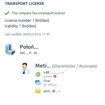
TRANSPORT LICENSE
The company has a transport license
License number:
? (hidden)
Validity:
? (hidden)
Last update: 06/02/2024, 11:47
Połoń...
MIL..., P... M...
Meti...
(Shareholder / Associate)
+48 ... ... ...
Speaks:
Chat
Offline
ayse...@...