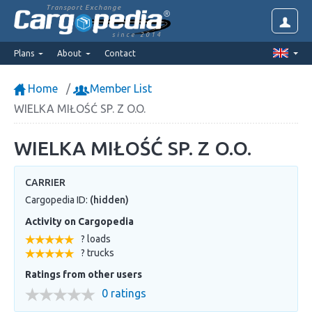
Transport Exchange
since 2014
Plans
About
Contact
Home
Member List
WIELKA MIŁOŚĆ SP. Z O.O.
WIELKA MIŁOŚĆ SP. Z O.O.
CARRIER
Cargopedia ID:
(hidden)
Activity on Cargopedia
? loads
? trucks
Ratings from other users
0 ratings