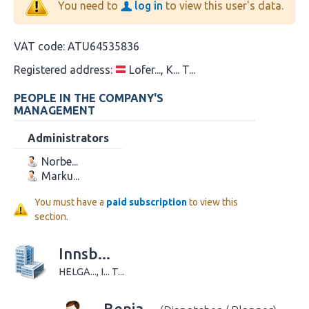
You need to
log in
to view this user's data.
VAT code:
ATU64535836
Registered address:
Lofer..., K... T...
PEOPLE IN THE COMPANY'S
MANAGEMENT
Administrators
Norbe...
Marku...
You must have a
paid subscription
to view this
section.
Innsb...
HELGA..., I... T...
Benja...