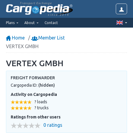
Transport Exchange
since 2014
Plans
About
Contact
Home
Member List
VERTEX GMBH
VERTEX GMBH
FREIGHT FORWARDER
Cargopedia ID:
(hidden)
Activity on Cargopedia
? loads
? trucks
Ratings from other users
0 ratings