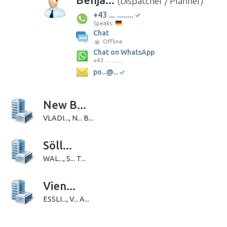
(Dispatcher / Planner)
+43 ... ........
Speaks:
Chat
Offline
Chat on WhatsApp
+43 ... ........
po...@...
New B...
VLADI..., N... B...
Söll...
WAL..., S... T...
Vien...
ESSLI..., V... A...