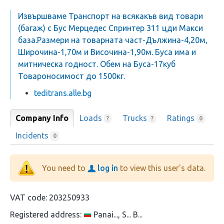
Извършваме Транспорт на всякакъв вид товари
(багаж) с Бус Мерцедес Спринтер 311 цди Макси
база.Размери на товарната част-Дължина-4,20м,
Широчина-1,70м и Височина-1,90м. Буса има и
митническа годност. Обем на Буса-17куб
Товароносимост до 1500кг.
teditrans.alle.bg
Company Info
Loads
Trucks
Ratings
?
?
0
Incidents
0
You need to
log in
to view this user's data.
VAT code:
203250933
Registered address:
Panai..., S... B...