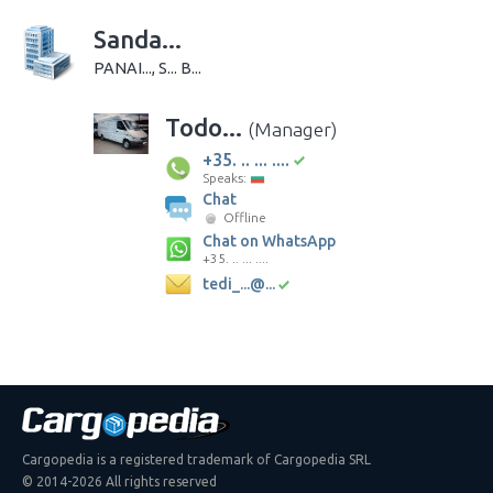
Sanda...
PANAI..., S... B...
Todo...
(Manager)
+35. .. ... ....
Speaks:
Chat
Offline
Chat on WhatsApp
+35. .. ... ....
tedi_...@...
Cargopedia is a registered trademark of Cargopedia SRL
© 2014-2026 All rights reserved