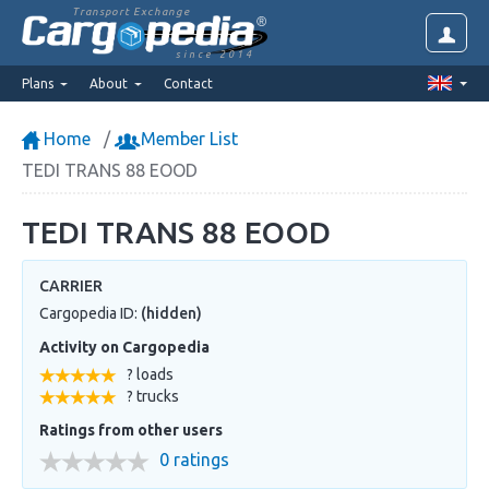
Transport Exchange
since 2014
Plans
About
Contact
Home
Member List
TEDI TRANS 88 EOOD
TEDI TRANS 88 EOOD
CARRIER
Cargopedia ID:
(hidden)
Activity on Cargopedia
? loads
? trucks
Ratings from other users
0 ratings