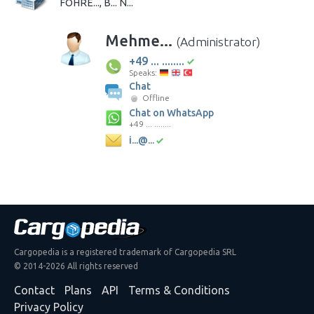
FÖHRE..., B... N...
Mehme...
(Administrator)
+49 ... ........
Speaks:
Chat
Offline
Chat on WhatsApp
+49 ... ........
i...@...
Cargopedia is a registered trademark of Cargopedia SRL
© 2014-2026 All rights reserved
Contact
Plans
API
Terms & Conditions
Privacy Policy