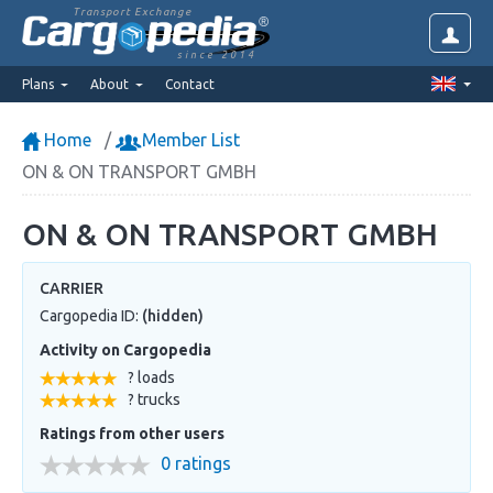
Transport Exchange
since 2014
Plans
About
Contact
Home
Member List
ON & ON TRANSPORT GMBH
ON & ON TRANSPORT GMBH
CARRIER
Cargopedia ID:
(hidden)
Activity on Cargopedia
? loads
? trucks
Ratings from other users
0 ratings