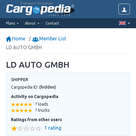
Transport Exchange
since 2014
Plans
About
Contact
Home
Member List
LD AUTO GMBH
LD AUTO GMBH
SHIPPER
Cargopedia ID:
(hidden)
Activity on Cargopedia
? loads
? trucks
Ratings from other users
1 rating