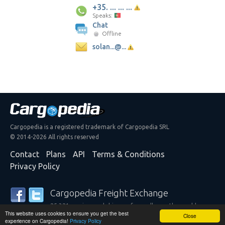
+35. ... ... ...
Speaks:
Chat
Offline
solan...@...
Cargopedia is a registered trademark of Cargopedia SRL
© 2014-2026 All rights reserved
Contact
Plans
API
Terms & Conditions
Privacy Policy
Cargopedia Freight Exchange
25,321 carriers and shippers from all over the world are
This website uses cookies to ensure you get the best
trusting our services
Close
experience on Cargopedia!
Privacy Policy