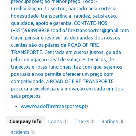
preocupações; ao melhor preço. Foco; -
Credibilização do sector , pautado pela cortesia,
honestidade, transparência, rapidez, satisfação,
qualidade, apoio e garantia. CONTATE-NOS;
(+351)968908958
road.of.fire.transportes@gmail.com
Ouvir, pensar e resolver as demandas dos nossos
clientes são os pilares da ROAD OF FIRE
TRANSPORTE. Centrada em custos justos, guiada
pela conjugação ideal de soluções técnicas, de
trajectos e rotas funcionais, faz com que, sejamos
pontuais e nos permite oferecer um preço com
competividade, a ROAD OF FIRE TRANSPORTE
procura a excelência e a inovação em cada um dos
seus projetos.
www.roadoffiretransportes.pt/
Company Info
Loads
Trucks
Ratings
?
?
0
Incidents
0