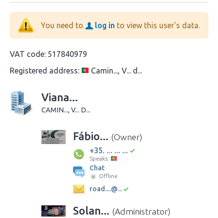
You need to
log in
to view this user's data.
VAT code:
517840979
Registered address:
Camin..., V... d...
Viana...
CAMIN..., V... D...
Fábio...
(Owner)
+35. ... ... ...
Speaks:
Chat
Offline
road....@...
Solan...
(Administrator)