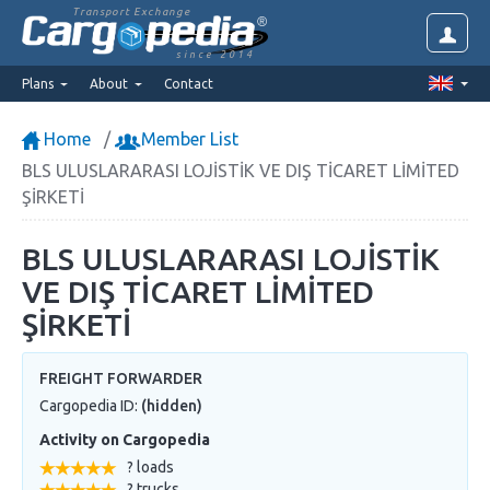
Transport Exchange
since 2014
Plans
About
Contact
Home
Member List
BLS ULUSLARARASI LOJİSTİK VE DIŞ TİCARET LİMİTED
ŞİRKETİ
BLS ULUSLARARASI LOJİSTİK
VE DIŞ TİCARET LİMİTED
ŞİRKETİ
FREIGHT FORWARDER
Cargopedia ID:
(hidden)
Activity on Cargopedia
? loads
? trucks